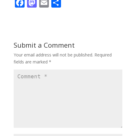
F
M
E
S
ac
as
m
h
e
to
ai
ar
b
d
l
e
o
o
Submit a Comment
o
n
Your email address will not be published.
Required
k
fields are marked
*