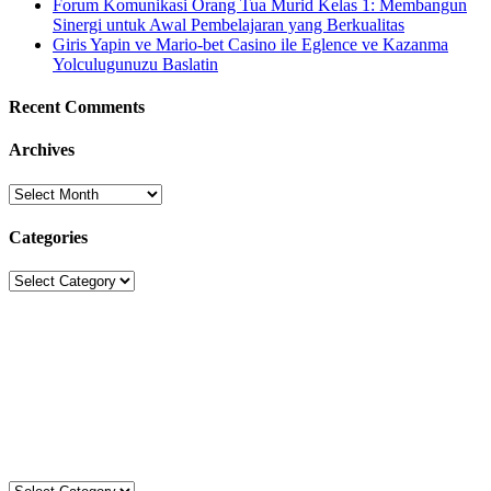
Forum Komunikasi Orang Tua Murid Kelas 1: Membangun
Sinergi untuk Awal Pembelajaran yang Berkualitas
Giris Yapin ve Mario-bet Casino ile Eglence ve Kazanma
Yolculugunuzu Baslatin
Recent Comments
Archives
Archives
Categories
Categories
Sekolah Strada
Jl. Gunung Sahari Raya No. 88, Jakarta Pusat 10610
Tel. (021)-4204821; 4256572; 4269519 / Fax. (021)-4258809
Kategori
Kategori