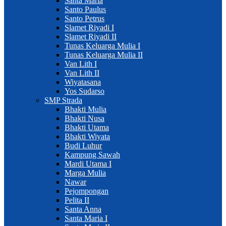
Santa Maria
Santo Paulus
Santo Petrus
Slamet Riyadi I
Slamet Riyadi II
Tunas Keluarga Mulia I
Tunas Keluarga Mulia II
Van Lith I
Van Lith II
Wiyatasana
Yos Sudarso
SMP Strada
Bhakti Mulia
Bhakti Nusa
Bhakti Utama
Bhakti Wiyata
Budi Luhur
Kampung Sawah
Mardi Utama I
Marga Mulia
Nawar
Pejompongan
Pelita II
Santa Anna
Santa Maria I