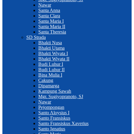
Nawar
Santa Anna
Santa Clara
Santa Maria I
Santa Maria II
Santa Theresia
SD Strada
Bhakti Nusa
Bhakti Utama
Bhakti Wiyata I
Bhakti Wiyata II
Budi Luhur I
Budi Luhur II
Bina Mulia I
Cakung
Dipamarga
Kampung Sawah
Mgr. Sugiyopranoto, SJ
Nawar
Pejompongan
Santo Aloysius I
Santo Fransiskus
Santo Fransiskus Xaverius
Santo Ignatius