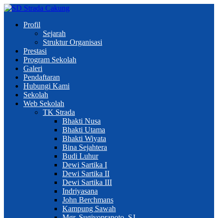
Profil
Sejarah
Struktur Organisasi
Prestasi
Program Sekolah
Galeri
Pendaftaran
Hubungi Kami
Sekolah
Web Sekolah
TK Strada
Bhakti Nusa
Bhakti Utama
Bhakti Wiyata
Bina Sejahtera
Budi Luhur
Dewi Sartika I
Dewi Sartika II
Dewi Sartika III
Indriyasana
John Berchmans
Kampung Sawah
Mgr. Sugiyopranoto, SJ