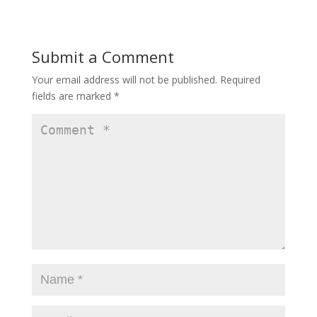
e
to
ai
ar
b
d
l
e
o
o
Submit a Comment
o
n
Your email address will not be published.
Required
k
fields are marked
*