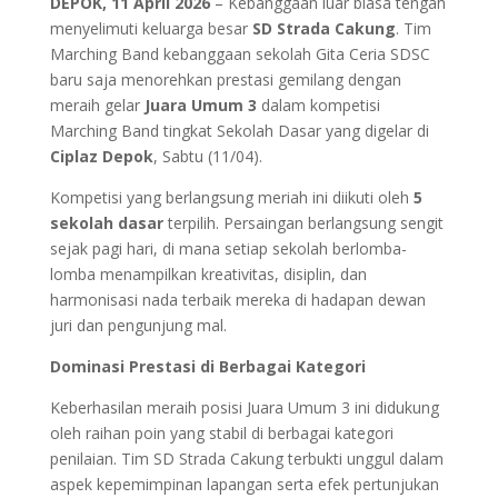
DEPOK, 11 April 2026
– Kebanggaan luar biasa tengah
menyelimuti keluarga besar
SD Strada Cakung
. Tim
Marching Band kebanggaan sekolah Gita Ceria SDSC
baru saja menorehkan prestasi gemilang dengan
meraih gelar
Juara Umum 3
dalam kompetisi
Marching Band tingkat Sekolah Dasar yang digelar di
Ciplaz Depok
, Sabtu (11/04).
Kompetisi yang berlangsung meriah ini diikuti oleh
5
sekolah dasar
terpilih. Persaingan berlangsung sengit
sejak pagi hari, di mana setiap sekolah berlomba-
lomba menampilkan kreativitas, disiplin, dan
harmonisasi nada terbaik mereka di hadapan dewan
juri dan pengunjung mal.
Dominasi Prestasi di Berbagai Kategori
Keberhasilan meraih posisi Juara Umum 3 ini didukung
oleh raihan poin yang stabil di berbagai kategori
penilaian. Tim SD Strada Cakung terbukti unggul dalam
aspek kepemimpinan lapangan serta efek pertunjukan