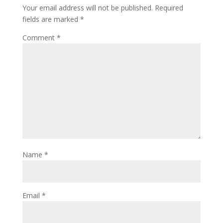
o
n
Your email address will not be published.
Required
k
fields are marked
*
Comment
*
Name
*
Email
*