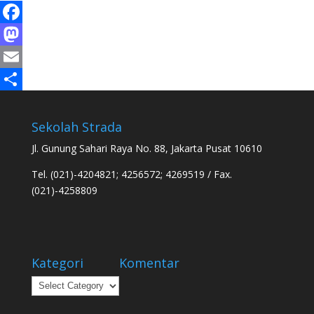
Facebook
Mastodon
Email
Share
Sekolah Strada
Jl. Gunung Sahari Raya No. 88, Jakarta Pusat 10610
Tel. (021)-4204821; 4256572; 4269519 / Fax.
(021)-4258809
Kategori
Komentar
Kategori