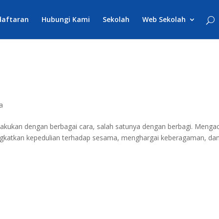
daftaran
Hubungi Kami
Sekolah
Web Sekolah
a
lakukan dengan berbagai cara, salah satunya dengan berbagi. Menga
ingkatkan kepedulian terhadap sesama, menghargai keberagaman, da