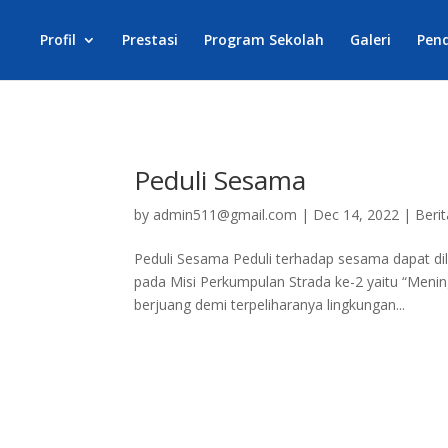
Profil
Prestasi
Program Sekolah
Galeri
Pen
Peduli Sesama
by
admin511@gmail.com
|
Dec 14, 2022
|
Berit
Peduli Sesama Peduli terhadap sesama dapat di
pada Misi Perkumpulan Strada ke-2 yaitu “Men
berjuang demi terpeliharanya lingkungan...