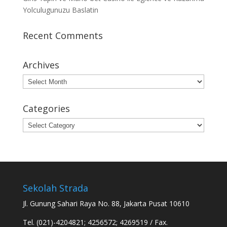
Yolculugunuzu Baslatin
Recent Comments
Archives
Archives
Categories
Categories
Sekolah Strada
Jl. Gunung Sahari Raya No. 88, Jakarta Pusat 10610
Tel. (021)-4204821; 4256572; 4269519 / Fax.