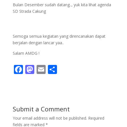
Bulan Desember sudah datang.., yuk kita lihat agenda
SD Strada Cakung
Semoga semua kegiatan yang direncanakan dapat
berjalan dengan lancar yaa..
Salam AMDG !
F
M
E
S
ac
as
m
h
e
to
ai
ar
b
d
l
e
o
o
Submit a Comment
o
n
Your email address will not be published.
Required
k
fields are marked
*