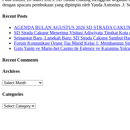
dengan upacara pembukaan yang dipimpin oleh Yanda Antonius .J. Se
Recent Posts
AGENDA BULAN AGUSTUS 2026 SD STRADA CAKU
SD Strada Cakung Menerima Visitasi Adiwiyata Tingkat Kota
Semangat Baru, Langkah Baru: SD Strada Cakung Sambut Har
Forum Komunikasi Orang Tua Murid Kelas 1: Membangun Sine
Giris Yapin ve Mario-bet Casino ile Eglence ve Kazanma Yolc
Recent Comments
Archives
Archives
Categories
Categories
Sekolah Strada
Jl. Gunung Sahari Raya No. 88, Jakarta Pusat 10610