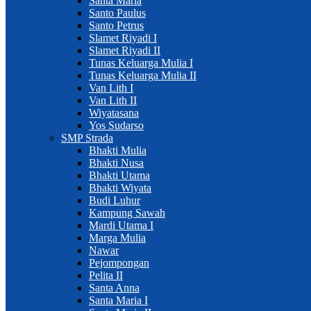
Santa Maria
Santo Paulus
Santo Petrus
Slamet Riyadi I
Slamet Riyadi II
Tunas Keluarga Mulia I
Tunas Keluarga Mulia II
Van Lith I
Van Lith II
Wiyatasana
Yos Sudarso
SMP Strada
Bhakti Mulia
Bhakti Nusa
Bhakti Utama
Bhakti Wiyata
Budi Luhur
Kampung Sawah
Mardi Utama I
Marga Mulia
Nawar
Pejompongan
Pelita II
Santa Anna
Santa Maria I