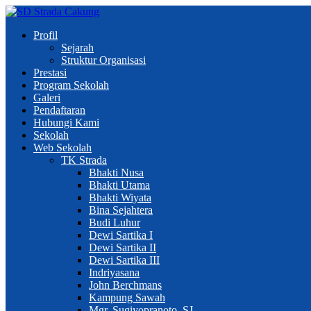
Profil
Sejarah
Struktur Organisasi
Prestasi
Program Sekolah
Galeri
Pendaftaran
Hubungi Kami
Sekolah
Web Sekolah
TK Strada
Bhakti Nusa
Bhakti Utama
Bhakti Wiyata
Bina Sejahtera
Budi Luhur
Dewi Sartika I
Dewi Sartika II
Dewi Sartika III
Indriyasana
John Berchmans
Kampung Sawah
Mgr. Sugiyopranoto, SJ