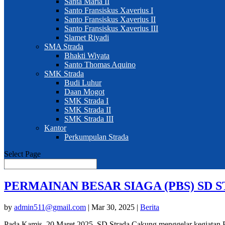
Santa Maria II
Santo Fransiskus Xaverius I
Santo Fransiskus Xaverius II
Santo Fransiskus Xaverius III
Slamet Riyadi
SMA Strada
Bhakti Wiyata
Santo Thomas Aquino
SMK Strada
Budi Luhur
Daan Mogot
SMK Strada I
SMK Strada II
SMK Strada III
Kantor
Perkumpulan Strada
Select Page
PERMAINAN BESAR SIAGA (PBS) SD
by
admin511@gmail.com
|
Mar 30, 2025
|
Berita
Pada Kamis, 20 Maret 2025, SD Strada Cakung menggelar kegiatan Pe