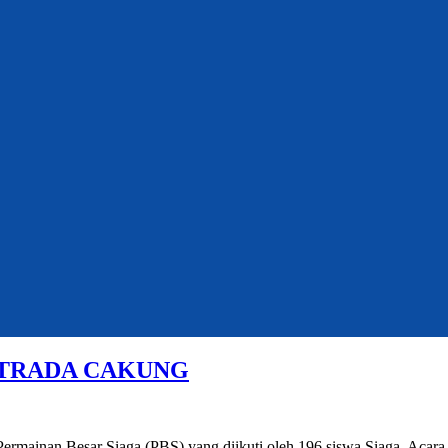
 STRADA CAKUNG
rmainan Besar Siaga (PBS) yang diikuti oleh 196 siswa Siaga. Acara 