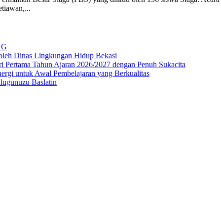
tiawan,...
NG
 oleh Dinas Lingkungan Hidup Bekasi
i Pertama Tahun Ajaran 2026/2027 dengan Penuh Sukacita
rgi untuk Awal Pembelajaran yang Berkualitas
ulugunuzu Baslatin