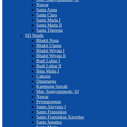
Nawar
Santa Anna
Santa Clara
Santa Maria I
Santa Maria II
Santa Theresia
SD Strada
Bhakti Nusa
Bhakti Utama
Bhakti Wiyata I
Bhakti Wiyata II
Budi Luhur I
Budi Luhur II
Bina Mulia I
Cakung
Dipamarga
Kampung Sawah
Mgr. Sugiyopranoto, SJ
Nawar
Pejompongan
Santo Aloysius I
Santo Fransiskus
Santo Fransiskus Xaverius
Santo Ignatius