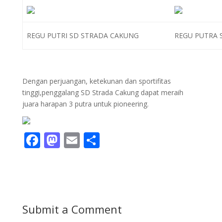
REGU PUTRI SD STRADA CAKUNG
REGU PUTRA 
Dengan perjuangan, ketekunan dan sportifitas
tinggi,penggalang SD Strada Cakung dapat meraih
juara harapan 3 putra untuk pioneering.
F
M
E
S
ac
as
m
h
e
to
ai
ar
b
d
l
e
o
o
Submit a Comment
o
n