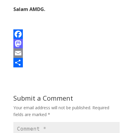
Salam AMDG.
F
a
M
c
a
E
e
s
m
S
b
t
a
h
o
o
i
a
Submit a Comment
o
d
l
r
Your email address will not be published.
Required
k
o
e
fields are marked
*
n