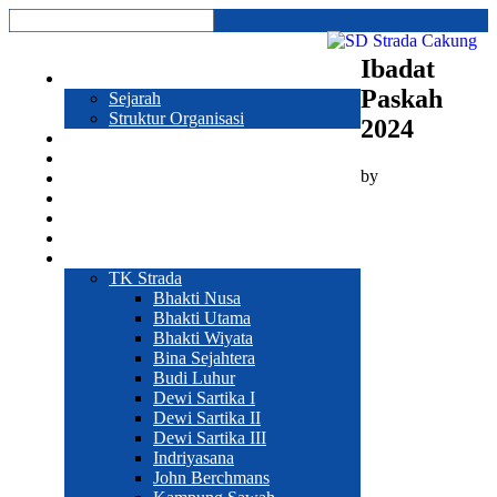
Ibadat
Profil
Paskah
Sejarah
Struktur Organisasi
2024
Prestasi
Program Sekolah
by
Galeri
Pendaftaran
Hubungi Kami
Sekolah
Web Sekolah
TK Strada
Bhakti Nusa
Bhakti Utama
Bhakti Wiyata
Bina Sejahtera
Budi Luhur
Dewi Sartika I
Dewi Sartika II
Dewi Sartika III
Indriyasana
John Berchmans