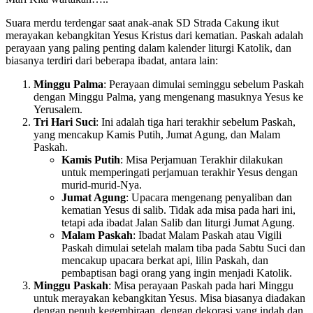
Suara merdu terdengar saat anak-anak SD Strada Cakung ikut
merayakan kebangkitan Yesus Kristus dari kematian. Paskah adalah
perayaan yang paling penting dalam kalender liturgi Katolik, dan
biasanya terdiri dari beberapa ibadat, antara lain:
Minggu Palma
: Perayaan dimulai seminggu sebelum Paskah
dengan Minggu Palma, yang mengenang masuknya Yesus ke
Yerusalem.
Tri Hari Suci
: Ini adalah tiga hari terakhir sebelum Paskah,
yang mencakup Kamis Putih, Jumat Agung, dan Malam
Paskah.
Kamis Putih
: Misa Perjamuan Terakhir dilakukan
untuk memperingati perjamuan terakhir Yesus dengan
murid-murid-Nya.
Jumat Agung
: Upacara mengenang penyaliban dan
kematian Yesus di salib. Tidak ada misa pada hari ini,
tetapi ada ibadat Jalan Salib dan liturgi Jumat Agung.
Malam Paskah
: Ibadat Malam Paskah atau Vigili
Paskah dimulai setelah malam tiba pada Sabtu Suci dan
mencakup upacara berkat api, lilin Paskah, dan
pembaptisan bagi orang yang ingin menjadi Katolik.
Minggu Paskah
: Misa perayaan Paskah pada hari Minggu
untuk merayakan kebangkitan Yesus. Misa biasanya diadakan
dengan penuh kegembiraan, dengan dekorasi yang indah dan