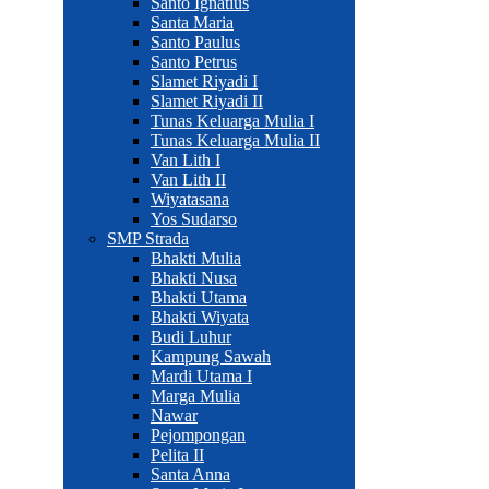
Santo Ignatius
Santa Maria
Santo Paulus
Santo Petrus
Slamet Riyadi I
Slamet Riyadi II
Tunas Keluarga Mulia I
Tunas Keluarga Mulia II
Van Lith I
Van Lith II
Wiyatasana
Yos Sudarso
SMP Strada
Bhakti Mulia
Bhakti Nusa
Bhakti Utama
Bhakti Wiyata
Budi Luhur
Kampung Sawah
Mardi Utama I
Marga Mulia
Nawar
Pejompongan
Pelita II
Santa Anna