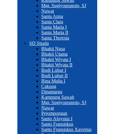
Kampung Sawah
Mgr. Sugiyopranoto, SJ
Nawar
Santa Anna
Santa Clara
Santa Maria I
Santa Maria II
Santa Theresia
SD Strada
Bhakti Nusa
Bhakti Utama
Bhakti Wiyata I
Bhakti Wiyata II
Budi Luhur I
Budi Luhur II
Bina Mulia I
Cakung
Dipamarga
Kampung Sawah
Mgr. Sugiyopranoto, SJ
Nawar
Pejompongan
Santo Aloysius I
Santo Fransiskus
Santo Fransiskus Xaverius