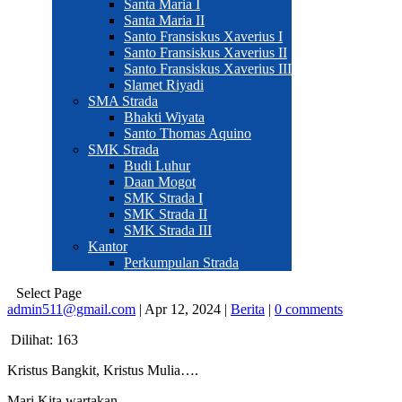
Santa Maria I
Santa Maria II
Santo Fransiskus Xaverius I
Santo Fransiskus Xaverius II
Santo Fransiskus Xaverius III
Slamet Riyadi
SMA Strada
Bhakti Wiyata
Santo Thomas Aquino
SMK Strada
Budi Luhur
Daan Mogot
SMK Strada I
SMK Strada II
SMK Strada III
Kantor
Perkumpulan Strada
Select Page
admin511@gmail.com
|
Apr 12, 2024
|
Berita
|
0 comments
Dilihat:
163
Kristus Bangkit, Kristus Mulia….
Mari Kita wartakan…..