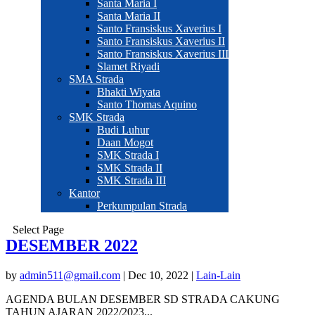
Santa Maria I
Santa Maria II
Santo Fransiskus Xaverius I
Santo Fransiskus Xaverius II
Santo Fransiskus Xaverius III
Slamet Riyadi
SMA Strada
Bhakti Wiyata
Santo Thomas Aquino
SMK Strada
Budi Luhur
Daan Mogot
SMK Strada I
SMK Strada II
SMK Strada III
Kantor
Perkumpulan Strada
Select Page
DESEMBER 2022
by
admin511@gmail.com
|
Dec 10, 2022
|
Lain-Lain
AGENDA BULAN DESEMBER SD STRADA CAKUNG
TAHUN AJARAN 2022/2023...