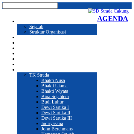
AGENDA
Profil
Sejarah
Struktur Organisasi
Prestasi
Program Sekolah
Galeri
Pendaftaran
Hubungi Kami
Sekolah
Web Sekolah
TK Strada
Bhakti Nusa
Bhakti Utama
Bhakti Wiyata
Bina Sejahtera
Budi Luhur
Dewi Sartika I
Dewi Sartika II
Dewi Sartika III
Indriyasana
John Berchmans