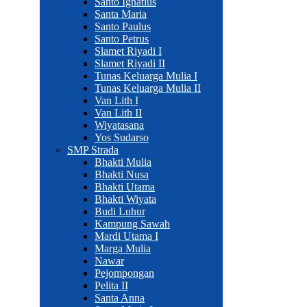
Santo Ignatius
Santa Maria
Santo Paulus
Santo Petrus
Slamet Riyadi I
Slamet Riyadi II
Tunas Keluarga Mulia I
Tunas Keluarga Mulia II
Van Lith I
Van Lith II
Wiyatasana
Yos Sudarso
SMP Strada
Bhakti Mulia
Bhakti Nusa
Bhakti Utama
Bhakti Wiyata
Budi Luhur
Kampung Sawah
Mardi Utama I
Marga Mulia
Nawar
Pejompongan
Pelita II
Santa Anna