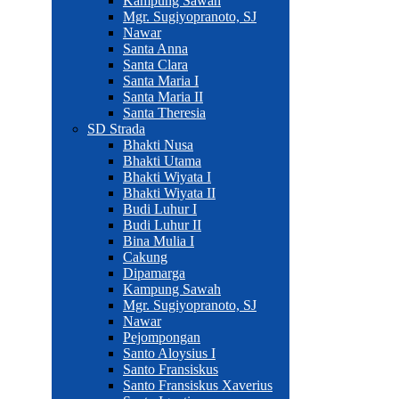
Kampung Sawah
Mgr. Sugiyopranoto, SJ
Nawar
Santa Anna
Santa Clara
Santa Maria I
Santa Maria II
Santa Theresia
SD Strada
Bhakti Nusa
Bhakti Utama
Bhakti Wiyata I
Bhakti Wiyata II
Budi Luhur I
Budi Luhur II
Bina Mulia I
Cakung
Dipamarga
Kampung Sawah
Mgr. Sugiyopranoto, SJ
Nawar
Pejompongan
Santo Aloysius I
Santo Fransiskus
Santo Fransiskus Xaverius