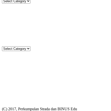
Categories
Sekolah Strada
Jl. Gunung Sahari Raya No. 88, Jakarta Pusat 10610
Tel. (021)-4204821; 4256572; 4269519 / Fax. (021)-4258809
Kategori
Kategori
Komentar
Statistik
Total
3635
68690
Today
19
21
This Week
318
1412
This Month
340
6158
(C) 2017, Perkumpulan Strada dan BINUS Edu