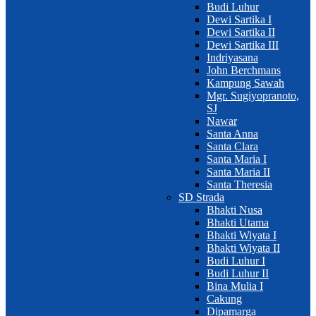
Budi Luhur
Dewi Sartika I
Dewi Sartika II
Dewi Sartika III
Indriyasana
John Berchmans
Kampung Sawah
Mgr. Sugiyopranoto,
SJ
Nawar
Santa Anna
Santa Clara
Santa Maria I
Santa Maria II
Santa Theresia
SD Strada
Bhakti Nusa
Bhakti Utama
Bhakti Wiyata I
Bhakti Wiyata II
Budi Luhur I
Budi Luhur II
Bina Mulia I
Cakung
Dipamarga