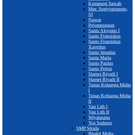
Kampung Sawah
Mgr. Sugiyopranoto,
SJ
Nawar
Pejompongan
Santo Aloysius I
Santo Fransiskus
Santo Fransiskus
Xaverius
Santo Ignatius
Santa Maria
Santo Paulus
Santo Petrus
Slamet Riyadi I
Slamet Riyadi II
Tunas Keluarga Mulia
I
Tunas Keluarga Mulia
II
Van Lith I
Van Lith II
Wiyatasana
Yos Sudarso
SMP Strada
Bhakti Mulia