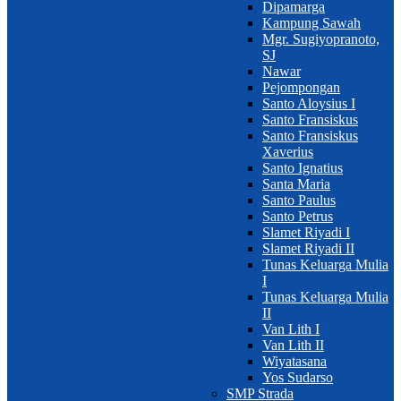
Dipamarga
Kampung Sawah
Mgr. Sugiyopranoto,
SJ
Nawar
Pejompongan
Santo Aloysius I
Santo Fransiskus
Santo Fransiskus
Xaverius
Santo Ignatius
Santa Maria
Santo Paulus
Santo Petrus
Slamet Riyadi I
Slamet Riyadi II
Tunas Keluarga Mulia
I
Tunas Keluarga Mulia
II
Van Lith I
Van Lith II
Wiyatasana
Yos Sudarso
SMP Strada