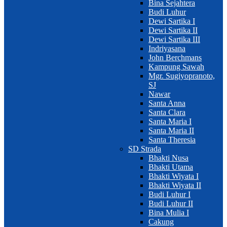
Bina Sejahtera
Budi Luhur
Dewi Sartika I
Dewi Sartika II
Dewi Sartika III
Indriyasana
John Berchmans
Kampung Sawah
Mgr. Sugiyopranoto,
SJ
Nawar
Santa Anna
Santa Clara
Santa Maria I
Santa Maria II
Santa Theresia
SD Strada
Bhakti Nusa
Bhakti Utama
Bhakti Wiyata I
Bhakti Wiyata II
Budi Luhur I
Budi Luhur II
Bina Mulia I
Cakung