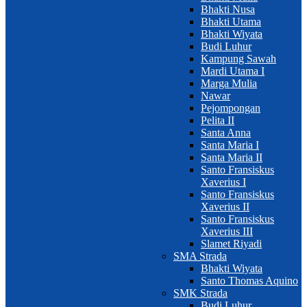
Bhakti Nusa
Bhakti Utama
Bhakti Wiyata
Budi Luhur
Kampung Sawah
Mardi Utama I
Marga Mulia
Nawar
Pejompongan
Pelita II
Santa Anna
Santa Maria I
Santa Maria II
Santo Fransiskus
Xaverius I
Santo Fransiskus
Xaverius II
Santo Fransiskus
Xaverius III
Slamet Riyadi
SMA Strada
Bhakti Wiyata
Santo Thomas Aquino
SMK Strada
Budi Luhur