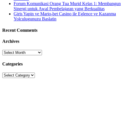
Forum Komunikasi Orang Tua Murid Kelas 1: Membangun
Sinergi untuk Awal Pembelajaran yang Berkualitas
Giris Yapin ve Mario-bet Casino ile Eglence ve Kazanma
Yolculugunuzu Baslatin
Recent Comments
Archives
Archives
Categories
Categories
Sekolah Strada
Jl. Gunung Sahari Raya No. 88, Jakarta Pusat 10610
Tel. (021)-4204821; 4256572; 4269519 / Fax. (021)-4258809
Kategori