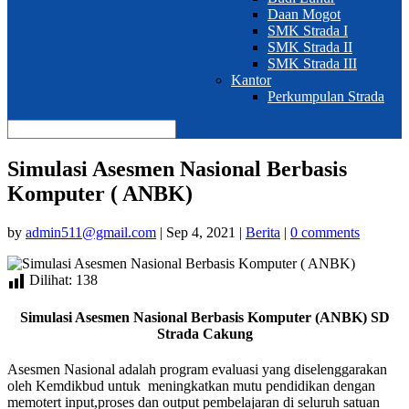
Daan Mogot
SMK Strada I
SMK Strada II
SMK Strada III
Kantor
Perkumpulan Strada
Simulasi Asesmen Nasional Berbasis
Komputer ( ANBK)
by
admin511@gmail.com
|
Sep 4, 2021
|
Berita
|
0 comments
Dilihat:
138
Simulasi Asesmen Nasional Berbasis Komputer (ANBK)
SD
Strada Cakung
Asesmen Nasional adalah program evaluasi yang diselenggarakan
oleh Kemdikbud untuk meningkatkan mutu pendidikan dengan
memotert input,proses dan output pembelajaran di seluruh satuan