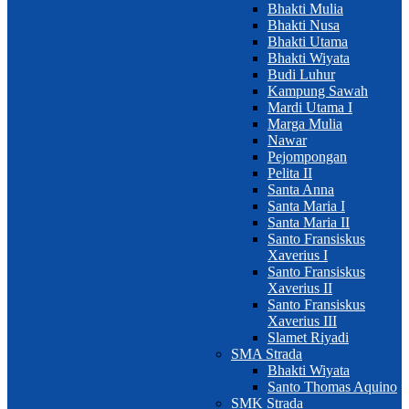
Bhakti Mulia
Bhakti Nusa
Bhakti Utama
Bhakti Wiyata
Budi Luhur
Kampung Sawah
Mardi Utama I
Marga Mulia
Nawar
Pejompongan
Pelita II
Santa Anna
Santa Maria I
Santa Maria II
Santo Fransiskus
Xaverius I
Santo Fransiskus
Xaverius II
Santo Fransiskus
Xaverius III
Slamet Riyadi
SMA Strada
Bhakti Wiyata
Santo Thomas Aquino
SMK Strada