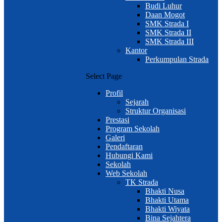
Budi Luhur
Daan Mogot
SMK Strada I
SMK Strada II
SMK Strada III
Kantor
Perkumpulan Strada
Select Page
Profil
Sejarah
Struktur Organisasi
Prestasi
Program Sekolah
Galeri
Pendaftaran
Hubungi Kami
Sekolah
Web Sekolah
TK Strada
Bhakti Nusa
Bhakti Utama
Bhakti Wiyata
Bina Sejahtera