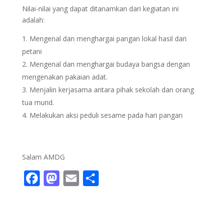
Nilai-nilai yang dapat ditanamkan dari kegiatan ini
adalah:
Mengenal dan menghargai pangan lokal hasil dari
petani
Mengenal dan menghargai budaya bangsa dengan
mengenakan pakaian adat.
Menjalin kerjasama antara pihak sekolah dan orang
tua murid.
Melakukan aksi peduli sesame pada hari pangan
Salam AMDG
F
M
E
S
ac
as
m
h
e
to
ai
ar